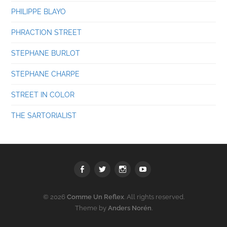
PHILIPPE BLAYO
PHRACTION STREET
STEPHANE BURLOT
STEPHANE CHARPE
STREET IN COLOR
THE SARTORIALIST
Facebook
Twitter
Instagram
youtube
© 2026
Comme Un Reflex
. All rights reserved.
Theme by
Anders Norén
.