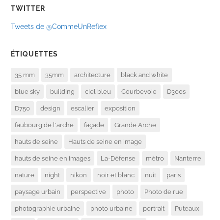
TWITTER
Tweets de @CommeUnReflex
ÉTIQUETTES
35 mm
35mm
architecture
black and white
blue sky
building
ciel bleu
Courbevoie
D300s
D750
design
escalier
exposition
faubourg de l'arche
façade
Grande Arche
hauts de seine
Hauts de seine en image
hauts de seine en images
La-Défense
métro
Nanterre
nature
night
nikon
noir et blanc
nuit
paris
paysage urbain
perspective
photo
Photo de rue
photographie urbaine
photo urbaine
portrait
Puteaux