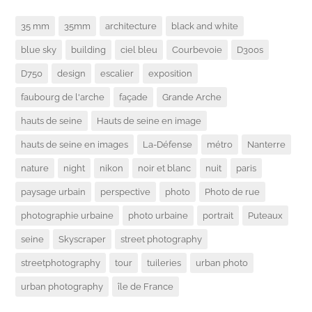
35 mm
35mm
architecture
black and white
blue sky
building
ciel bleu
Courbevoie
D300s
D750
design
escalier
exposition
faubourg de l'arche
façade
Grande Arche
hauts de seine
Hauts de seine en image
hauts de seine en images
La-Défense
métro
Nanterre
nature
night
nikon
noir et blanc
nuit
paris
paysage urbain
perspective
photo
Photo de rue
photographie urbaine
photo urbaine
portrait
Puteaux
seine
Skyscraper
street photography
streetphotography
tour
tuileries
urban photo
urban photography
île de France