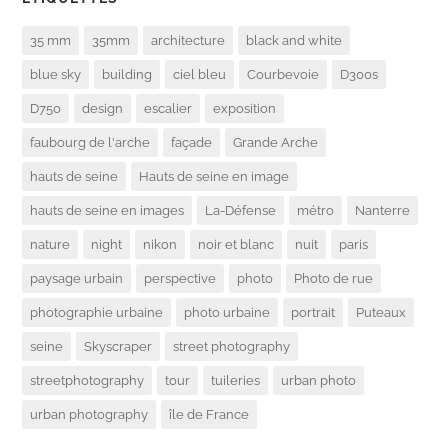
35 mm
35mm
architecture
black and white
blue sky
building
ciel bleu
Courbevoie
D300s
D750
design
escalier
exposition
faubourg de l'arche
façade
Grande Arche
hauts de seine
Hauts de seine en image
hauts de seine en images
La-Défense
métro
Nanterre
nature
night
nikon
noir et blanc
nuit
paris
paysage urbain
perspective
photo
Photo de rue
photographie urbaine
photo urbaine
portrait
Puteaux
seine
Skyscraper
street photography
streetphotography
tour
tuileries
urban photo
urban photography
île de France