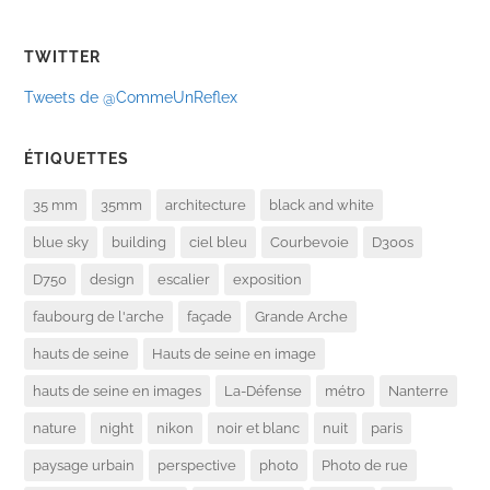
TWITTER
Tweets de @CommeUnReflex
ÉTIQUETTES
35 mm
35mm
architecture
black and white
blue sky
building
ciel bleu
Courbevoie
D300s
D750
design
escalier
exposition
faubourg de l'arche
façade
Grande Arche
hauts de seine
Hauts de seine en image
hauts de seine en images
La-Défense
métro
Nanterre
nature
night
nikon
noir et blanc
nuit
paris
paysage urbain
perspective
photo
Photo de rue