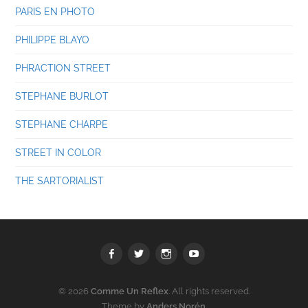
PARIS EN PHOTO
PHILIPPE BLAYO
PHRACTION STREET
STEPHANE BURLOT
STEPHANE CHARPE
STREET IN COLOR
THE SARTORIALIST
Facebook
Twitter
Instagram
youtube
© 2026
Comme Un Reflex
. All rights reserved.
Theme by
Anders Norén
.