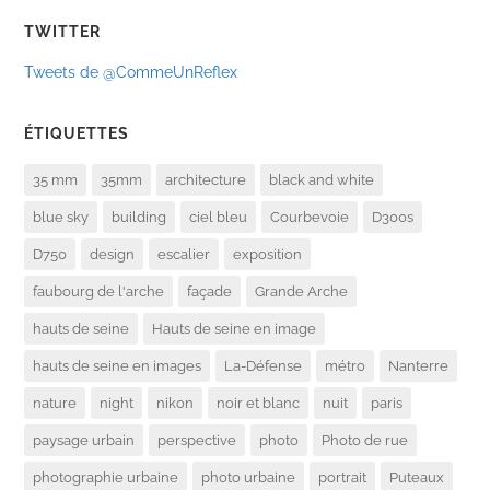
TWITTER
Tweets de @CommeUnReflex
ÉTIQUETTES
35 mm
35mm
architecture
black and white
blue sky
building
ciel bleu
Courbevoie
D300s
D750
design
escalier
exposition
faubourg de l'arche
façade
Grande Arche
hauts de seine
Hauts de seine en image
hauts de seine en images
La-Défense
métro
Nanterre
nature
night
nikon
noir et blanc
nuit
paris
paysage urbain
perspective
photo
Photo de rue
photographie urbaine
photo urbaine
portrait
Puteaux