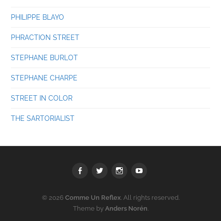
PHILIPPE BLAYO
PHRACTION STREET
STEPHANE BURLOT
STEPHANE CHARPE
STREET IN COLOR
THE SARTORIALIST
Facebook
Twitter
Instagram
youtube
© 2026
Comme Un Reflex
. All rights reserved.
Theme by
Anders Norén
.