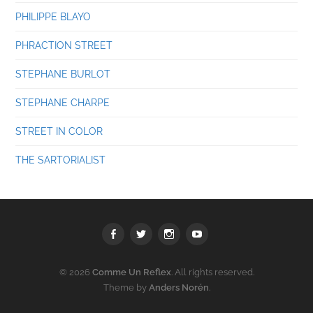
PHILIPPE BLAYO
PHRACTION STREET
STEPHANE BURLOT
STEPHANE CHARPE
STREET IN COLOR
THE SARTORIALIST
Facebook
Twitter
Instagram
youtube
© 2026
Comme Un Reflex
. All rights reserved.
Theme by
Anders Norén
.