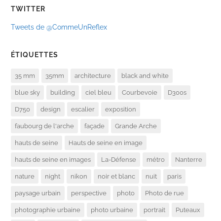
TWITTER
Tweets de @CommeUnReflex
ÉTIQUETTES
35 mm
35mm
architecture
black and white
blue sky
building
ciel bleu
Courbevoie
D300s
D750
design
escalier
exposition
faubourg de l'arche
façade
Grande Arche
hauts de seine
Hauts de seine en image
hauts de seine en images
La-Défense
métro
Nanterre
nature
night
nikon
noir et blanc
nuit
paris
paysage urbain
perspective
photo
Photo de rue
photographie urbaine
photo urbaine
portrait
Puteaux