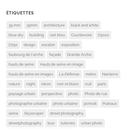
ÉTIQUETTES
35 mm
35mm
architecture
black and white
blue sky
building
ciel bleu
Courbevoie
D300s
D750
design
escalier
exposition
faubourg de l'arche
façade
Grande Arche
hauts de seine
Hauts de seine en image
hauts de seine en images
La-Défense
métro
Nanterre
nature
night
nikon
noir et blanc
nuit
paris
paysage urbain
perspective
photo
Photo de rue
photographie urbaine
photo urbaine
portrait
Puteaux
seine
Skyscraper
street photography
streetphotography
tour
tuileries
urban photo