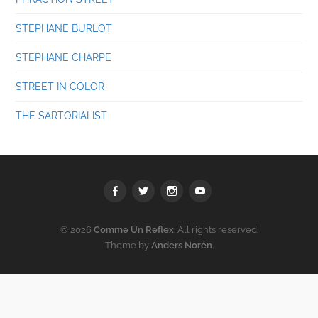
STEPHANE BURLOT
STEPHANE CHARPE
STREET IN COLOR
THE SARTORIALIST
Facebook
Twitter
Instagram
youtube
© 2026
Comme Un Reflex
. All rights reserved.
Theme by
Anders Norén
.