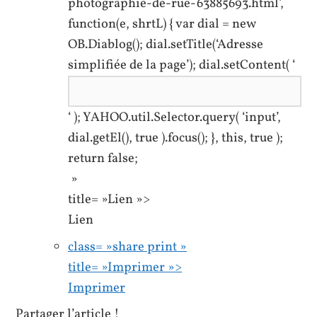
photographie-de-rue-63885693.html’,
function(e, shrtL) { var dial = new
OB.Diablog(); dial.setTitle(‘Adresse
simplifiée de la page’); dial.setContent( ‘
‘ ); YAHOO.util.Selector.query( ‘input’,
dial.getEl(), true ).focus(); }, this, true );
return false;
»
title= »Lien »>
Lien
class= »share print »
title= »Imprimer »>
Imprimer
Partager l’article !