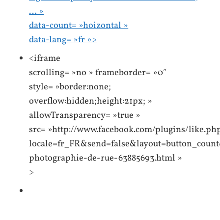
… »
data-count= »hoizontal »
data-lang= »fr »>
<iframe
scrolling= »no » frameborder= »0″
style= »border:none;
overflow:hidden;height:21px; »
allowTransparency= »true »
src= »http://www.facebook.com/plugins/like.ph
locale=fr_FR&send=false&layout=button_count
photographie-de-rue-63885693.html »
>