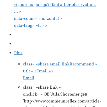
rigoureux puisqu’il faut allier observation,
… »
data-count= »hoizontal »
data-lang= »fr »>
Plus
class= »share email linkRecommend »
title= »Email »>
Email
class= »share link »
onclick= » OB.Utils.Shortener.get(
‘http://www.commeunreflex.com/article-