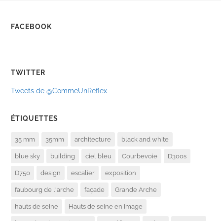
FACEBOOK
TWITTER
Tweets de @CommeUnReflex
ÉTIQUETTES
35 mm
35mm
architecture
black and white
blue sky
building
ciel bleu
Courbevoie
D300s
D750
design
escalier
exposition
faubourg de l'arche
façade
Grande Arche
hauts de seine
Hauts de seine en image