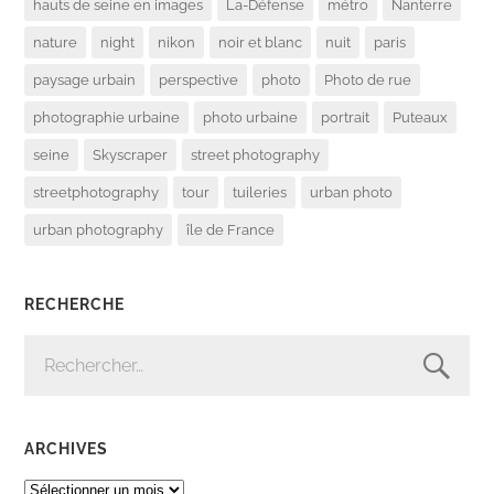
hauts de seine en images
La-Défense
métro
Nanterre
nature
night
nikon
noir et blanc
nuit
paris
paysage urbain
perspective
photo
Photo de rue
photographie urbaine
photo urbaine
portrait
Puteaux
seine
Skyscraper
street photography
streetphotography
tour
tuileries
urban photo
urban photography
île de France
RECHERCHE
RECHERCHER :
ARCHIVES
ARCHIVES