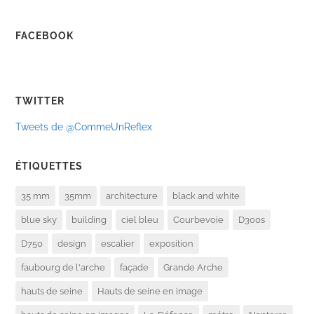
FACEBOOK
TWITTER
Tweets de @CommeUnReflex
ÉTIQUETTES
35 mm
35mm
architecture
black and white
blue sky
building
ciel bleu
Courbevoie
D300s
D750
design
escalier
exposition
faubourg de l'arche
façade
Grande Arche
hauts de seine
Hauts de seine en image