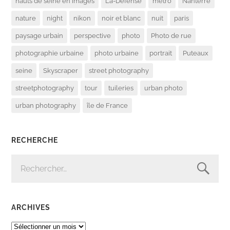
hauts de seine en images
La-Défense
métro
Nanterre
nature
night
nikon
noir et blanc
nuit
paris
paysage urbain
perspective
photo
Photo de rue
photographie urbaine
photo urbaine
portrait
Puteaux
seine
Skyscraper
street photography
streetphotography
tour
tuileries
urban photo
urban photography
île de France
RECHERCHE
RECHERCHER :
ARCHIVES
ARCHIVES