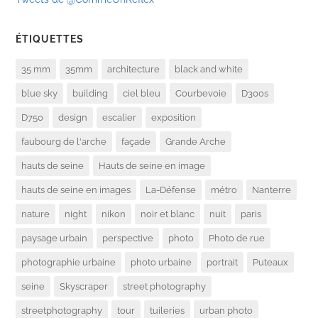
ÉTIQUETTES
35 mm
35mm
architecture
black and white
blue sky
building
ciel bleu
Courbevoie
D300s
D750
design
escalier
exposition
faubourg de l'arche
façade
Grande Arche
hauts de seine
Hauts de seine en image
hauts de seine en images
La-Défense
métro
Nanterre
nature
night
nikon
noir et blanc
nuit
paris
paysage urbain
perspective
photo
Photo de rue
photographie urbaine
photo urbaine
portrait
Puteaux
seine
Skyscraper
street photography
streetphotography
tour
tuileries
urban photo