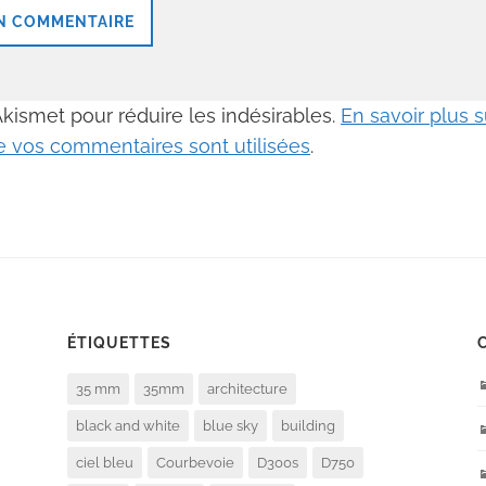
 Akismet pour réduire les indésirables.
En savoir plus
 vos commentaires sont utilisées
.
ÉTIQUETTES
35 mm
35mm
architecture
black and white
blue sky
building
ciel bleu
Courbevoie
D300s
D750