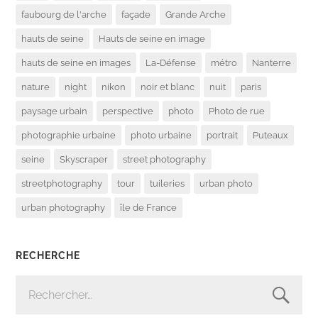
faubourg de l'arche
façade
Grande Arche
hauts de seine
Hauts de seine en image
hauts de seine en images
La-Défense
métro
Nanterre
nature
night
nikon
noir et blanc
nuit
paris
paysage urbain
perspective
photo
Photo de rue
photographie urbaine
photo urbaine
portrait
Puteaux
seine
Skyscraper
street photography
streetphotography
tour
tuileries
urban photo
urban photography
île de France
RECHERCHE
RECHERCHER :