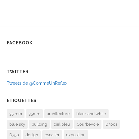
FACEBOOK
TWITTER
Tweets de @CommeUnReflex
ÉTIQUETTES
35 mm
35mm
architecture
black and white
blue sky
building
ciel bleu
Courbevoie
D300s
D750
design
escalier
exposition