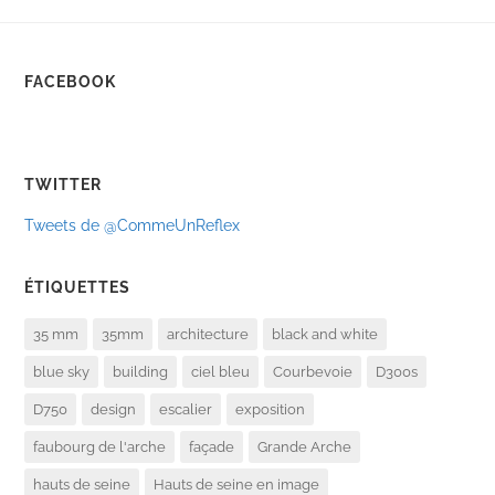
FACEBOOK
TWITTER
Tweets de @CommeUnReflex
ÉTIQUETTES
35 mm
35mm
architecture
black and white
blue sky
building
ciel bleu
Courbevoie
D300s
D750
design
escalier
exposition
faubourg de l'arche
façade
Grande Arche
hauts de seine
Hauts de seine en image