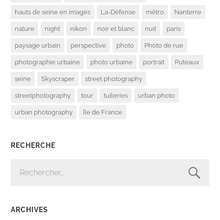
hauts de seine en images
La-Défense
métro
Nanterre
nature
night
nikon
noir et blanc
nuit
paris
paysage urbain
perspective
photo
Photo de rue
photographie urbaine
photo urbaine
portrait
Puteaux
seine
Skyscraper
street photography
streetphotography
tour
tuileries
urban photo
urban photography
île de France
RECHERCHE
RECHERCHER :
ARCHIVES