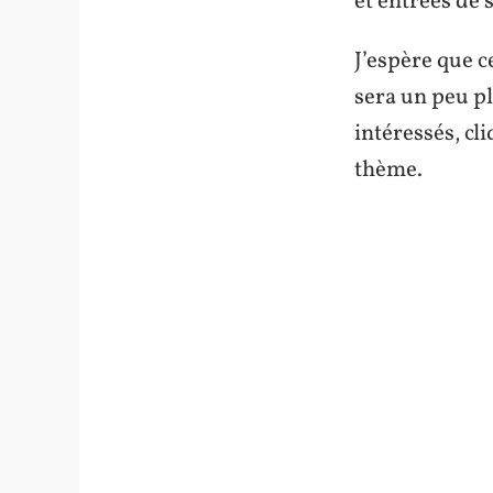
et
entrées de s
J’espère que c
sera un peu p
intéressés, cl
thème.