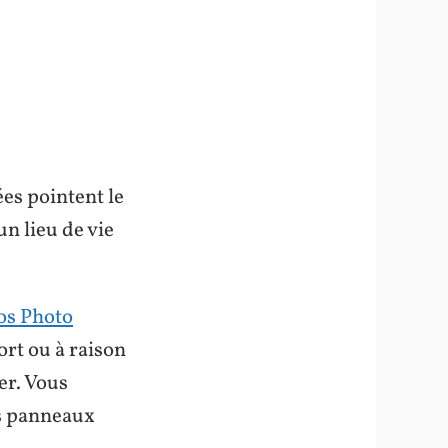
es pointent le
un lieu de vie
os Photo
ort ou à raison
er. Vous
es panneaux