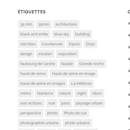
ÉTIQUETTES
35 mm
35mm
architecture
black and white
blue sky
building
ciel bleu
Courbevoie
D300s
D750
design
escalier
exposition
faubourg de l'arche
façade
Grande Arche
hauts de seine
Hauts de seine en image
hauts de seine en images
La-Défense
métro
Nanterre
nature
night
nikon
noir et blanc
nuit
paris
paysage urbain
perspective
photo
Photo de rue
photographie urbaine
photo urbaine