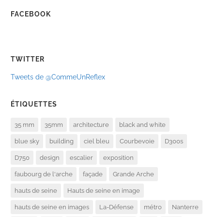
FACEBOOK
TWITTER
Tweets de @CommeUnReflex
ÉTIQUETTES
35 mm
35mm
architecture
black and white
blue sky
building
ciel bleu
Courbevoie
D300s
D750
design
escalier
exposition
faubourg de l'arche
façade
Grande Arche
hauts de seine
Hauts de seine en image
hauts de seine en images
La-Défense
métro
Nanterre