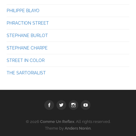
PHILIPPE BLAYO
PHRACTION STREET
STEPHANE BURLOT
STEPHANE CHARPE
STREET IN COLOR
THE SARTORIALIST
Facebook
Twitter
Instagram
youtube
© 2026
Comme Un Reflex
. All rights reserved.
Theme by
Anders Norén
.