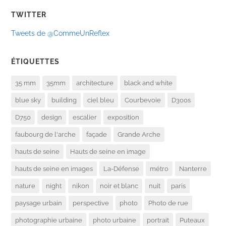
TWITTER
Tweets de @CommeUnReflex
ÉTIQUETTES
35 mm
35mm
architecture
black and white
blue sky
building
ciel bleu
Courbevoie
D300s
D750
design
escalier
exposition
faubourg de l'arche
façade
Grande Arche
hauts de seine
Hauts de seine en image
hauts de seine en images
La-Défense
métro
Nanterre
nature
night
nikon
noir et blanc
nuit
paris
paysage urbain
perspective
photo
Photo de rue
photographie urbaine
photo urbaine
portrait
Puteaux