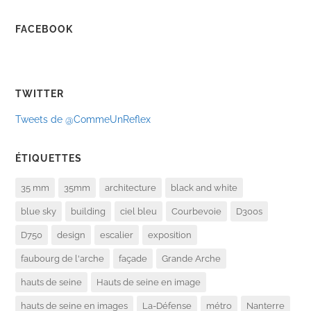
FACEBOOK
TWITTER
Tweets de @CommeUnReflex
ÉTIQUETTES
35 mm
35mm
architecture
black and white
blue sky
building
ciel bleu
Courbevoie
D300s
D750
design
escalier
exposition
faubourg de l'arche
façade
Grande Arche
hauts de seine
Hauts de seine en image
hauts de seine en images
La-Défense
métro
Nanterre